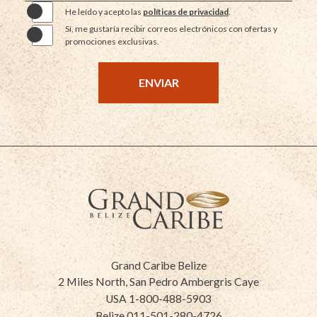
He leído y acepto las
políticas de privacidad
.
Sí, me gustaría recibir correos electrónicos con ofertas y
promociones exclusivas.
ENVIAR
Grand
Caribe
Grand Caribe Belize
Belize
2 Miles North, San Pedro Ambergris Caye
USA
1-800-488-5903
Belize
011-501-280-4726