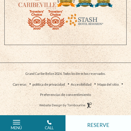
Grand Caribe Belize 2026. Todos los derechos reservados.
(opens in new window)
Carreras
política de privacidad
Accesibilidad
Mapa del sitio
Preferencias de consentimiento
Diseño
Web
Elaborado
por
(OPENS IN NEW WINDOW)
RESERVE
1-
CALL
MENÚ
800-